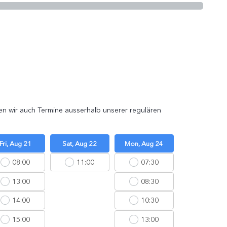
en wir auch Termine ausserhalb unserer regulären
Fri, Aug 21
Sat, Aug 22
Mon, Aug 24
08:00
11:00
07:30
13:00
08:30
14:00
10:30
15:00
13:00