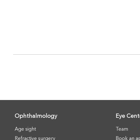
Ophthalmology
Eye Cent
Age sight
Team
Refractive surgery
Book an a