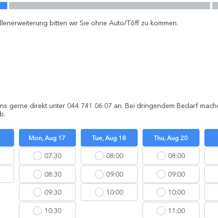
llenerweiterung bitten wir Sie ohne Auto/Töff zu kommen.
 uns gerne direkt unter 044 741 06 07 an. Bei dringendem Bedarf mach
b.
4
Mon, Aug 17
Tue, Aug 18
Thu, Aug 20
07:30
08:00
08:00
08:30
09:00
09:00
09:30
10:00
10:00
10:30
11:00