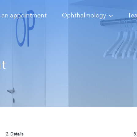
 an appointment
Ophthalmology
Te
t
2. Details
3