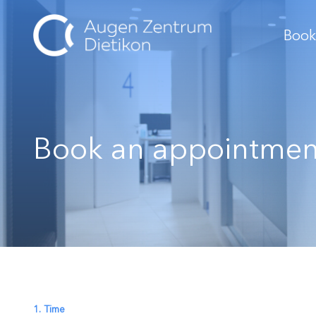
Book
Book an appointmen
1. Time